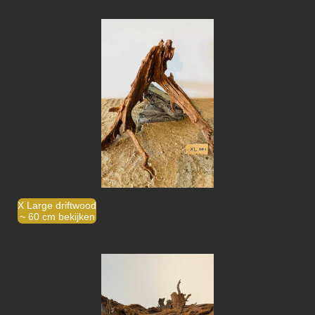
X Large driftwood
~ 60 cm bekijken