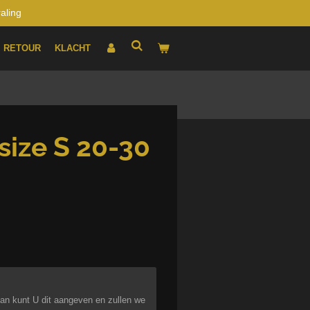
raling
RETOUR
KLACHT
size S 20-30
an kunt U dit aangeven en zullen we