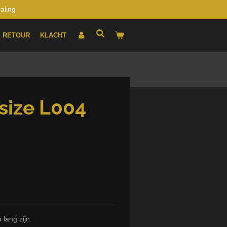
raling
RETOUR
KLACHT
size L004
lang zijn.