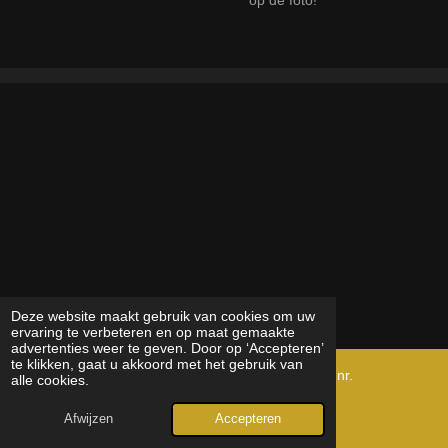
op de foto!
Deze website maakt gebruik van cookies om uw
ervaring te verbeteren en op maat gemaakte
advertenties weer te geven. Door op ‘Accepteren’
te klikken, gaat u akkoord met het gebruik van
© 2024 - 2025 Creaqua Kvk nr. 96733993, BTW nr.
alle cookies.
NL867737414B01
Afwijzen
Accepteren
Powered by
JouwWeb