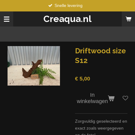
Snelle levering
Ga
direct
Creaqua.nl
naar
de
hoofdinhoud
Driftwood size
S12
€ 5,00
In
winkelwagen
Zorgvuldig geselecteerd en
exact zoals weergegeven