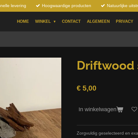
nelle levering
Hoogwaardige producten
Natuurlijke uitst
HOME
WINKEL
CONTACT
ALGEMEEN
PRIVACY
Driftwood 
€ 5,00
In winkelwagen
Zorgvuldig geselecteerd en exa