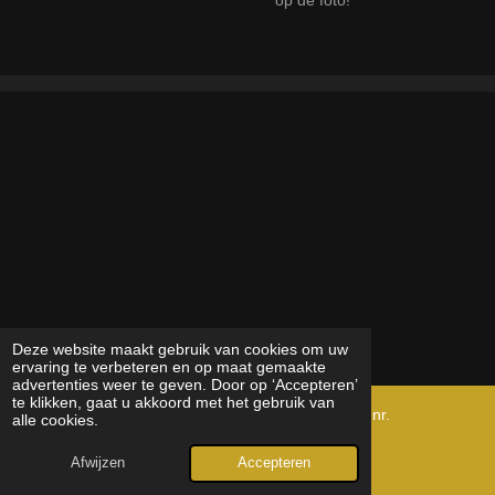
op de foto!
Deze website maakt gebruik van cookies om uw
ervaring te verbeteren en op maat gemaakte
advertenties weer te geven. Door op ‘Accepteren’
te klikken, gaat u akkoord met het gebruik van
© 2024 - 2025 Creaqua Kvk nr. 96733993, BTW nr.
alle cookies.
NL867737414B01
Afwijzen
Accepteren
Powered by
JouwWeb