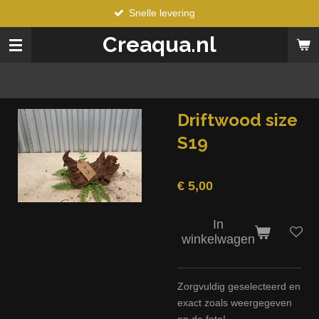
Snelle levering
Ga
direct
Creaqua.nl
naar
de
hoofdinhoud
Driftwood size
S19
€ 5,00
In
winkelwagen
Zorgvuldig geselecteerd en
exact zoals weergegeven